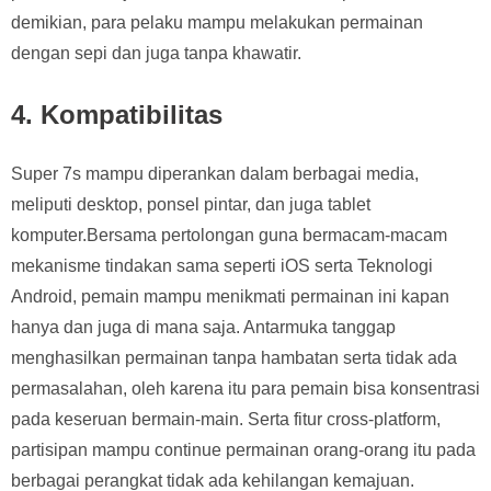
demikian, para pelaku mampu melakukan permainan
dengan sepi dan juga tanpa khawatir.
4. Kompatibilitas
Super 7s mampu diperankan dalam berbagai media,
meliputi desktop, ponsel pintar, dan juga tablet
komputer.Bersama pertolongan guna bermacam-macam
mekanisme tindakan sama seperti iOS serta Teknologi
Android, pemain mampu menikmati permainan ini kapan
hanya dan juga di mana saja. Antarmuka tanggap
menghasilkan permainan tanpa hambatan serta tidak ada
permasalahan, oleh karena itu para pemain bisa konsentrasi
pada keseruan bermain-main. Serta fitur cross-platform,
partisipan mampu continue permainan orang-orang itu pada
berbagai perangkat tidak ada kehilangan kemajuan.