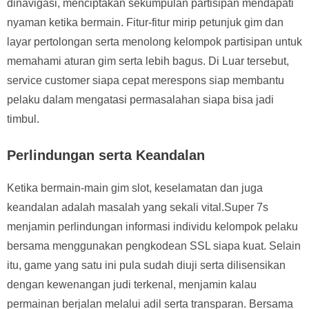
dinavigasi, menciptakan sekumpulan partisipan mendapati
nyaman ketika bermain. Fitur-fitur mirip petunjuk gim dan
layar pertolongan serta menolong kelompok partisipan untuk
memahami aturan gim serta lebih bagus. Di Luar tersebut,
service customer siapa cepat merespons siap membantu
pelaku dalam mengatasi permasalahan siapa bisa jadi
timbul.
Perlindungan serta Keandalan
Ketika bermain-main gim slot, keselamatan dan juga
keandalan adalah masalah yang sekali vital.Super 7s
menjamin perlindungan informasi individu kelompok pelaku
bersama menggunakan pengkodean SSL siapa kuat. Selain
itu, game yang satu ini pula sudah diuji serta dilisensikan
dengan kewenangan judi terkenal, menjamin kalau
permainan berjalan melalui adil serta transparan. Bersama