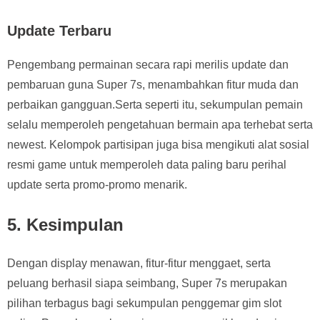
Update Terbaru
Pengembang permainan secara rapi merilis update dan
pembaruan guna Super 7s, menambahkan fitur muda dan
perbaikan gangguan.Serta seperti itu, sekumpulan pemain
selalu memperoleh pengetahuan bermain apa terhebat serta
newest. Kelompok partisipan juga bisa mengikuti alat sosial
resmi game untuk memperoleh data paling baru perihal
update serta promo-promo menarik.
5. Kesimpulan
Dengan display menawan, fitur-fitur menggaet, serta
peluang berhasil siapa seimbang, Super 7s merupakan
pilihan terbagus bagi sekumpulan penggemar gim slot